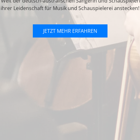
 Welt der deutsch-australischen Sängerin und Schauspielerin
ihrer Leidenschaft für Musik und Schauspielerei anstecken!
JETZT MEHR ERFAHREN